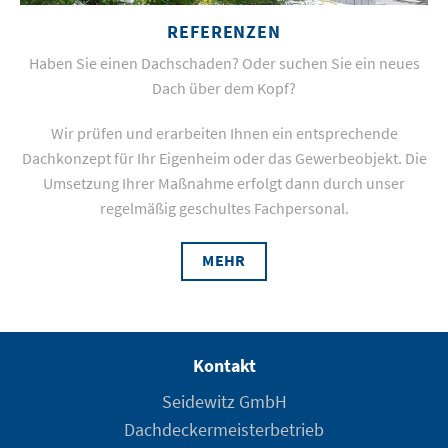
REFERENZEN
Haben Sie einen Dachschaden? Oder suchen Sie ein neues
Dach über dem Kopf?
Wir prüfen und erarbeiten Ihnen ein entsprechende
Dachkonzept für Ihr Eigenheim oder das Gewerbeobjekt. Die
Umsetzung Ihrer Maßnahme erfolgt dann durch unser
regelmäßig geschultes Fachpersonal.
MEHR
Kontakt
Seidewitz GmbH
Dachdeckermeisterbetrieb