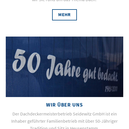
MEHR
WIR ÜBER UNS
Der Dachdeckermeisterbetrieb Seidewitz GmbH ist ein
Inhaber geführter Familienbetrieb mit über 50-Jähriger
Tradition und Sitz in Heusenstamm.